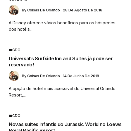
By
Coisas De Orlando
28 De Agosto De 2018
A Disney oferece vários benefícios para os hóspedes
dos hotéis...
CDO
Universal’s Surfside Inn and Suites já pode ser
reservado!
By
Coisas De Orlando
14 De Junho De 2018
A opção de hotel mais acessível do Universal Orlando
Resort,...
CDO
Novas suítes infantis do Jurassic World no Loews
Royal Pacific Resort