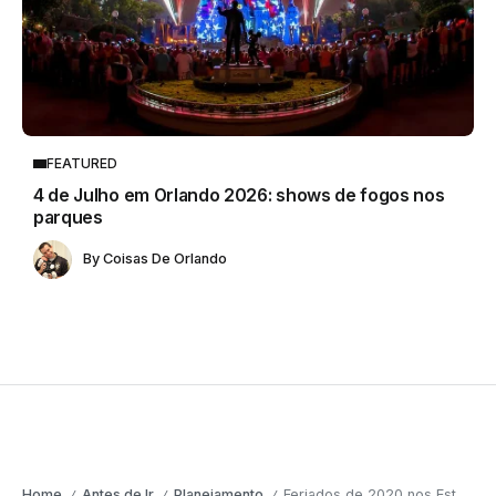
FEATURED
4 de Julho em Orlando 2026: shows de fogos nos
parques
By
Coisas De Orlando
Home
Antes de Ir
Planejamento
Feriados de 2020 nos Estados Unidos
/
/
/