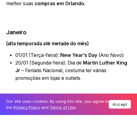
melhor suas
compras em Orlando.
Janeiro
(alta temporada até metade do mês)
01/01 (Terça-feira):
New Year’s Day
(Ano Novo)
20/01 (Segunda-feira): Dia de
Martin Luther King
Jr
– Feriado Nacional, costuma ter várias
promoções em lojas e outlets
Our site uses cookies. By using this site, you agree to
Accept
Fevereiro
the
Privacy Policy
and
Terms of Use
.
02/02 (Domingo):
Super Bowl
14/02 (Sexta-feira):
Valentine’s Day
(Dia dos
Namorados), Data comemorativa – não é