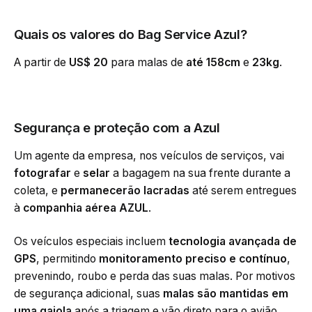
Quais os valores do
Bag Service Azul
?
A partir de
US$ 20
para malas de
até 158cm
e
23kg
.
Segurança e proteção
com a Azul
Um agente da empresa, nos veículos de serviços, vai
fotografar
e
selar
a bagagem na sua frente durante a
coleta, e
permanecerão lacradas
até serem entregues
à
companhia aérea AZUL
.
Os veículos especiais incluem
tecnologia avançada de
GPS
, permitindo
monitoramento preciso e contínuo
,
prevenindo, roubo e perda das suas malas. Por motivos
de segurança adicional, suas
malas são mantidas em
uma gaiola
após a triagem e vão direto para o avião.