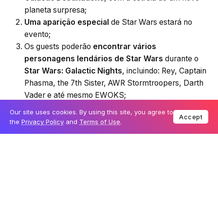
planeta surpresa;
Uma aparição especial
de Star Wars estará no
evento;
Os guests poderão
encontrar vários
personagens lendários de Star Wars
durante o
Star Wars: Galactic Nights
, incluindo: Rey, Captain
Phasma, the 7th Sister, AWR Stormtroopers, Darth
Vader e até mesmo EWOKS;
Droids feitos por fãs!
Os DroidBuilders, uma
Our site uses cookies. By using this site, you agree to
Accept
comunidade internacional de Star Wars que
the
Privacy Policy
and
Terms of Use
.
constroem suas próprias réplicas de robôs;
A caça ao tesouro Seize the Saga
retorna com
um novo local de foto imersiva. Os guests que
conseguirem encontrar todas as pistas serão
recompensados com artes exclusivas que para
suas credenciais de evento;
Um pôster exclusivo de Star Wars: Galactic
Nights
será dado a todos os guests;