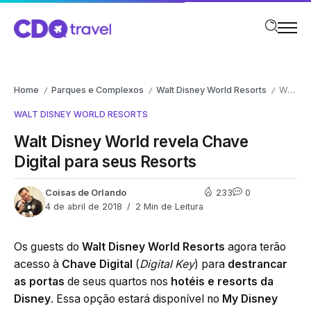
Home
Parques e Complexos
Walt Disney World Resorts
Walt Disney World revela Chave Digital para seus Resorts
/
/
/
WALT DISNEY WORLD RESORTS
Walt Disney World revela Chave
Digital para seus Resorts
Coisas de Orlando
233
0
4 de abril de 2018
2 Min de Leitura
Os guests do
Walt Disney World Resorts
agora terão
acesso à
Chave Digital
(
Digital Key
) para
destrancar
as portas
de seus quartos nos
hotéis e resorts da
Disney
. Essa opção estará disponível no
My Disney