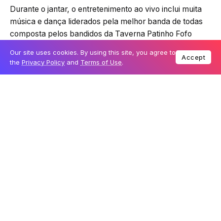
Durante o jantar, o entretenimento ao vivo inclui muita
música e dança liderados pela melhor banda de todas
composta pelos bandidos da Taverna Patinho Fofo
(Snuggly Duckling Tavern Thugs) e, obviamente, pela
Our site uses cookies. By using this site, you agree to
Accept
princesa Rapunzel. Da melhor forma Disney, você vai
the
Privacy Policy
and
Terms of Use
.
aproveitar
Então, o que está no menu? Do prato de charcutaria
Snuggly Duckling para a Massa Tangled e o Cupcake
de Aniversário, sua noite no Royal Table da Rapunzel é
de bastante festa! Dê uma olhada em alguns pratos
deliciosos do menu temático Enrolados…
Quer saber o que mais a Rapunzel indica pra você?