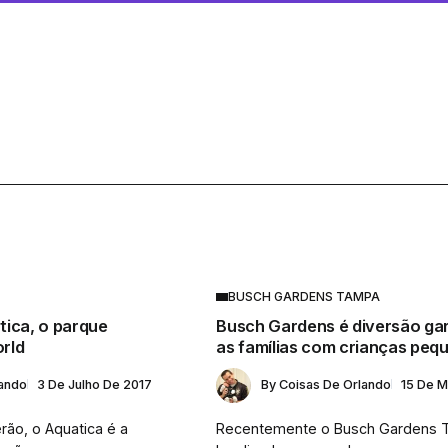
BUSCH GARDENS TAMPA
tica, o parque
Busch Gardens é diversão gar
rld
as famílias com crianças peq
lando
3 De Julho De 2017
By
Coisas De Orlando
15 De M
ão, o Aquatica é a
Recentemente o Busch Gardens 