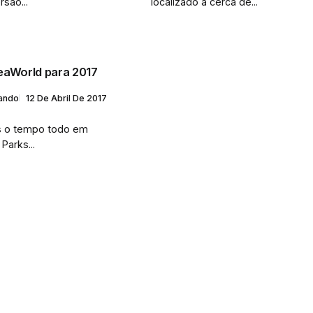
são...
localizado a cerca de...
eaWorld para 2017
lando
12 De Abril De 2017
s o tempo todo em
Parks...