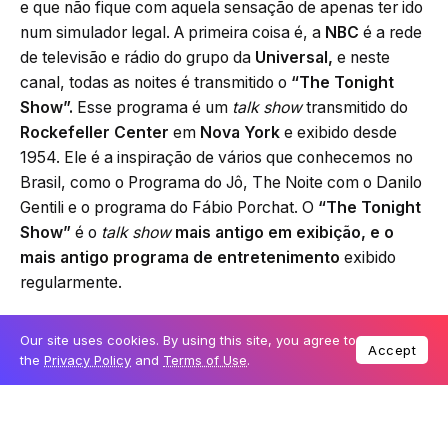
e que não fique com aquela sensação de apenas ter ido
num simulador legal. A primeira coisa é, a
NBC
é a rede
de televisão e rádio do grupo da
Universal,
e neste
canal, todas as noites é transmitido o
“The Tonight
Show”.
Esse programa é um
talk show
transmitido do
Rockefeller Center
em
Nova York
e exibido desde
1954. Ele é a inspiração de vários que conhecemos no
Brasil, como o Programa do Jô, The Noite com o Danilo
Gentili e o programa do Fábio Porchat. O
“The Tonight
Show”
é o
talk show
mais antigo em exibição, e o
mais antigo programa de entretenimento
exibido
regularmente.
Com isso da pra entender um pouco por qual motivo a
Our site uses cookies. By using this site, you agree to
Accept
Universal
investiu em uma atração como essa. Agora
the
Privacy Policy
and
Terms of Use
.
você precisa entender quem é o
Jimmy Fallon.
Ele é o
atual apresentador deste programa e se você olhar
bem para ele, com certeza vai achar o rosto conhecido