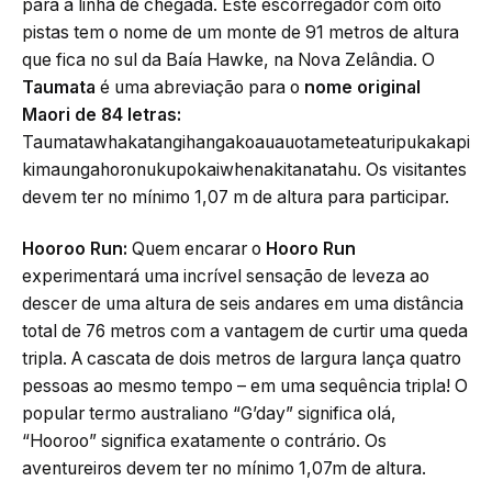
para a linha de chegada. Este escorregador com oito
pistas tem o nome de um monte de 91 metros de altura
que fica no sul da Baía Hawke, na Nova Zelândia. O
Taumata
é uma abreviação para o
nome original
Maori de 84 letras:
Taumatawhakatangihangakoauauotameteaturipukakapi
kimaungahoronukupokaiwhenakitanatahu. Os visitantes
devem ter no mínimo 1,07 m de altura para participar.
Hooroo Run:
Quem encarar o
Hooro Run
experimentará uma incrível sensação de leveza ao
descer de uma altura de seis andares em uma distância
total de 76 metros com a vantagem de curtir uma queda
tripla. A cascata de dois metros de largura lança quatro
pessoas ao mesmo tempo – em uma sequência tripla! O
popular termo australiano “G’day” significa olá,
“Hooroo” significa exatamente o contrário. Os
aventureiros devem ter no mínimo 1,07m de altura.