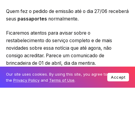
Quem fez o pedido de emissão até o dia 27/06 receberá
seus
passaportes
normalmente.
Ficaremos atentos para avisar sobre o
restabelecimento do serviço completo e de mais
novidades sobre essa notícia que até agora, não
consigo acreditar. Parece um comunicado de
brincadeira de 01 de abril, dia da mentira.
Our site uses cookies. By using this site, you agree to
O contato com a central de comunicação social da
Accept
the
Privacy Policy
and
Terms of Use
.
Polícia Federal
é (61) 2024-8142.
Fique ligado também nas páginas sociais da PF:
https://www.facebook.com/policiafederal.
O que você achou disso? Dá pra acreditar?