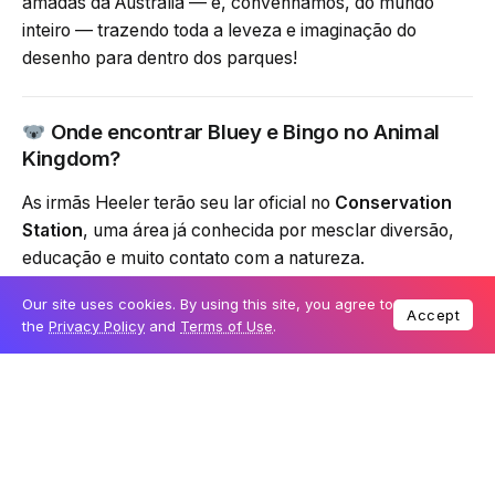
amadas da Austrália — e, convenhamos, do mundo
inteiro — trazendo toda a leveza e imaginação do
desenho para dentro dos parques!
Onde encontrar Bluey e Bingo no Animal
Kingdom?
As irmãs Heeler terão seu lar oficial no
Conservation
Station
, uma área já conhecida por mesclar diversão,
educação e muito contato com a natureza.
Our site uses cookies. By using this site, you agree to
Por lá, a experiência promete ser super interativa:
Accept
the
Privacy Policy
and
Terms of Use
.
Jogos inspirados no desenho
Atividades musicais
Momentos especiais para fotos