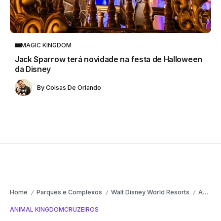
MAGIC KINGDOM
Jack Sparrow terá novidade na festa de Halloween
da Disney
By
Coisas De Orlando
Home
Parques e Complexos
Walt Disney World Resorts
Animal Kingdom
/
/
/
ANIMAL KINGDOM
CRUZEIROS