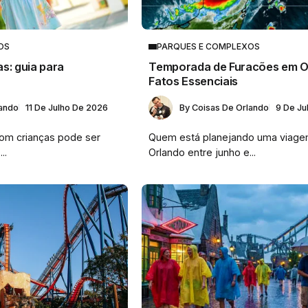
OS
PARQUES E COMPLEXOS
s: guia para
Temporada de Furacões em Or
Fatos Essenciais
lando
11 De Julho De 2026
By
Coisas De Orlando
9 De Ju
com crianças pode ser
Quem está planejando uma viage
..
Orlando entre junho e...