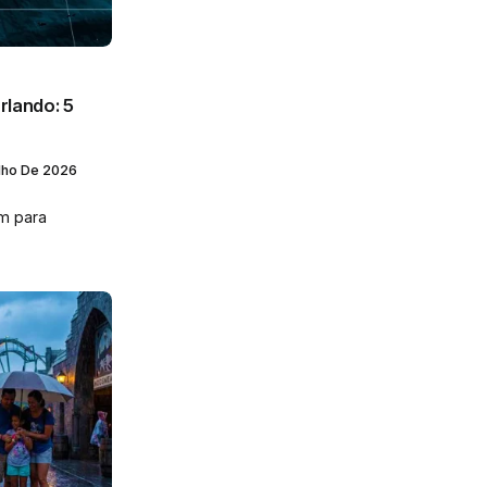
lando: 5
lho De 2026
m para