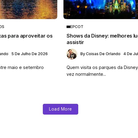
OS
EPCOT
cas para aproveitar os
Shows da Disney: melhores lu
assistir
lando
5 De Julho De 2026
By
Coisas De Orlando
4 De Ju
entre maio e setembro
Quem visita os parques da Disney
vez normalmente...
Load More