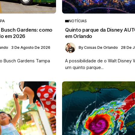
MPA
NOTÍCIAS
do Busch Gardens: como
Quinto parque da Disney AU
do em 2026
em Orlando
lando
3 De Agosto De 2026
By
Coisas De Orlando
28 De J
é o Busch Gardens Tampa
A possibilidade de o Walt Disney 
um quinto parque...