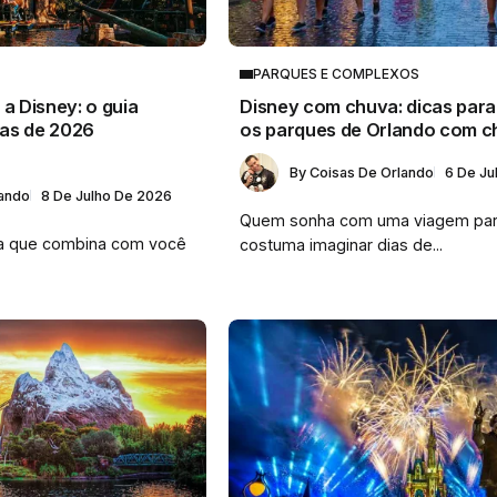
PARQUES E COMPLEXOS
a Disney: o guia
Disney com chuva: dicas para
as de 2026
os parques de Orlando com c
By
Coisas De Orlando
6 De Ju
lando
8 De Julho De 2026
Quem sonha com uma viagem par
a que combina com você
costuma imaginar dias de...