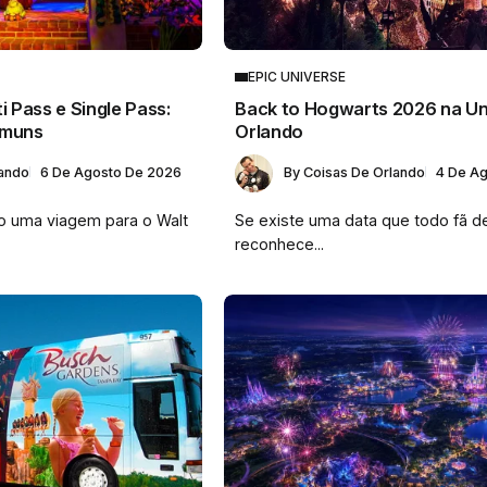
EPIC UNIVERSE
i Pass e Single Pass:
Back to Hogwarts 2026 na Un
omuns
Orlando
lando
6 De Agosto De 2026
By
Coisas De Orlando
4 De A
o uma viagem para o Walt
Se existe uma data que todo fã de
reconhece...