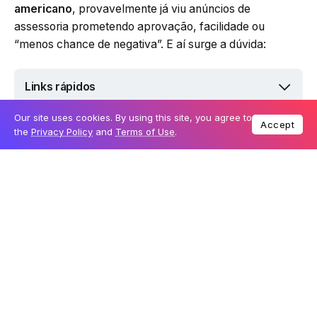
americano
, provavelmente já viu anúncios de
assessoria prometendo aprovação, facilidade ou
“menos chance de negativa”. E aí surge a dúvida:
Links rápidos
Our site uses cookies. By using this site, you agree to
Accept
the
Privacy Policy
and
Terms of Use
.
Vale realmente a pena contratar assessoria de
visto americano?
A resposta mais honesta é:
depende muito do perfil
da pessoa
, da experiência com formulários
internacionais e do nível de segurança que ela quer ter
durante o processo.