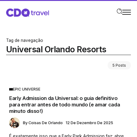
Tag de navegação
Universal Orlando Resorts
5 Posts
EPIC UNIVERSE
Early Admission da Universal: o guia definitivo
para entrar antes de todo mundo (e amar cada
minuto disso!)
By
Coisas De Orlando
12 De Dezembro De 2025
É exatamente isso que a Early Park Admission faz: abre