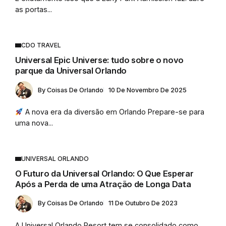
as portas...
CDO TRAVEL
Universal Epic Universe: tudo sobre o novo
parque da Universal Orlando
By
Coisas De Orlando
10 De Novembro De 2025
A nova era da diversão em Orlando Prepare-se para
uma nova...
UNIVERSAL ORLANDO
O Futuro da Universal Orlando: O Que Esperar
Após a Perda de uma Atração de Longa Data
By
Coisas De Orlando
11 De Outubro De 2023
A Universal Orlando Resort tem se consolidado como