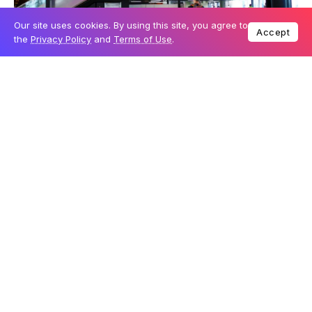
Our site uses cookies. By using this site, you agree to
Accept
the
Privacy Policy
and
Terms of Use
.
O que tem no lounge
Bar & Café
, incluindo estação de milk-shakes para
um refresco estiloso antes do voo.
Buffet Charlô
, com pratos quentes, frios e
sobremesas de uma das marcas mais tradicionais
de SP.
Wi‑Fi
, ar‑condicionado,
painéis de voos
e
atendimento presencial para suporte à conta.
Área de descanso
, espaço para amamentação e
serviço kids, pensando no conforto da viagem em
família.