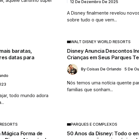
ow, aquele cantinho super
12 De Dezembro De 2025
A Disney finalmente revelou novo
sobre tudo o que vem...
WALT DISNEY WORLD RESORTS
mais baratas,
Disney Anuncia Descontos Inc
res datas para
Crianças em Seus Parques Te
By
Coisas De Orlando
5 De O
lando
Nós temos uma notícia quente pa
023
famílias que sonham...
iajar, todo mundo adora
..
 RESORTS
PARQUES E COMPLEXOS
 Mágica Forma de
50 Anos da Disney: Todo o e