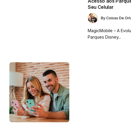
Acesso aos Parque
Seu Celular
By
Coisas De Or
MagicMobile – A Evol
Parques Disney...