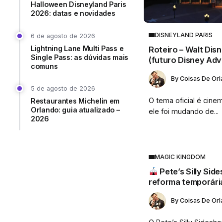
Halloween Disneyland Paris
2026: datas e novidades
DISNEYLAND PARIS
6 de agosto de 2026
Lightning Lane Multi Pass e
Roteiro – Walt Dis
Single Pass: as dúvidas mais
(futuro Disney Ad
comuns
By
Coisas De Or
5 de agosto de 2026
O tema oficial é cin
Restaurantes Michelin em
Orlando: guia atualizado –
ele foi mudando de...
2026
MAGIC KINGDOM
Pete’s Silly Sid
reforma temporári
By
Coisas De Or