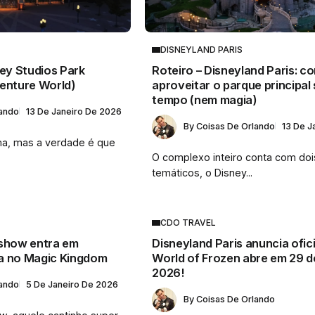
DISNEYLAND PARIS
ney Studios Park
Roteiro – Disneyland Paris: c
venture World)
aproveitar o parque principal
tempo (nem magia)
lando
13 De Janeiro De 2026
By
Coisas De Orlando
13 De J
ema, mas a verdade é que
O complexo inteiro conta com do
temáticos, o Disney...
CDO TRAVEL
eshow entra em
Disneyland Paris anuncia ofic
a no Magic Kingdom
World of Frozen abre em 29 
2026!
lando
5 De Janeiro De 2026
By
Coisas De Orlando