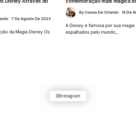
s Disney Através do
comemoração mais mágica d
By
Coisas De Orlando
14 De A
lando
7 De Agosto De 2023
A Disney é famosa por sua magia
ução da Magia Disney Os
espalhados pelo mundo,...
Instagram