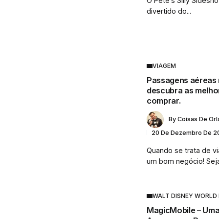
O Pete’s Silly Sidesh
divertido do...
VIAGEM
Passagens aéreas 
descubra as melho
comprar.
By
Coisas De Or
20 De Dezembro De 2
Quando se trata de v
um bom negócio! Seja.
WALT DISNEY WORLD
MagicMobile – Uma