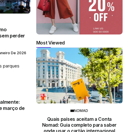
omo
 sem perder
Most Viewed
aneiro De 2026
is parques
ialmente:
de março de
NOMAD
Quais países aceitam a Conta
Nomad: Guia completo para saber
onde usar o cartão internacional