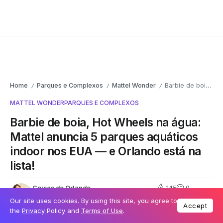
Home
Parques e Complexos
Mattel Wonder
Barbie de boia, Hot Wheels na água: Mattel anuncia 5 parques aquáticos indoor nos EUA — e Orlando está na lista!
/
/
/
MATTEL WONDER
PARQUES E COMPLEXOS
Barbie de boia, Hot Wheels na água:
Mattel anuncia 5 parques aquáticos
indoor nos EUA — e Orlando está na
lista!
Coisas de Orlando
145
0
13 de janeiro de 2026
2 Min de Leitura
Our site uses cookies. By using this site, you agree to
Accept
the
Privacy Policy
and
Terms of Use
.