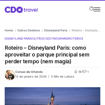
Home
Outros Destinos
Disneyland Paris
Roteiro – Disneyland Paris: como aproveitar o parque principal sem perder tempo (nem magia)
/
/
/
DISNEYLAND PARIS
OUTROS DESTINOS
PARIS
ROTEIROS
Roteiro – Disneyland Paris: como
aproveitar o parque principal sem
perder tempo (nem magia)
Coisas de Orlando
187
1
13 de janeiro de 2026
5 Min de Leitura