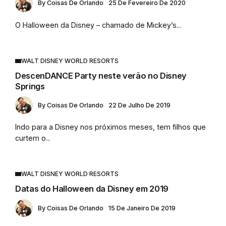
By
Coisas De Orlando
25 De Fevereiro De 2020
O Halloween da Disney – chamado de Mickey’s...
WALT DISNEY WORLD RESORTS
DescenDANCE Party neste verão no Disney
Springs
By
Coisas De Orlando
22 De Julho De 2019
Indo para a Disney nos próximos meses, tem filhos que
curtem o...
WALT DISNEY WORLD RESORTS
Datas do Halloween da Disney em 2019
By
Coisas De Orlando
15 De Janeiro De 2019