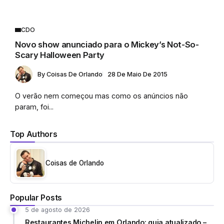
CDO
Novo show anunciado para o Mickey’s Not-So-
Scary Halloween Party
By
Coisas De Orlando
28 De Maio De 2015
O verão nem começou mas como os anúncios não
param, foi...
Top Authors
Coisas de Orlando
Popular Posts
5 de agosto de 2026
Restaurantes Michelin em Orlando: guia atualizado –