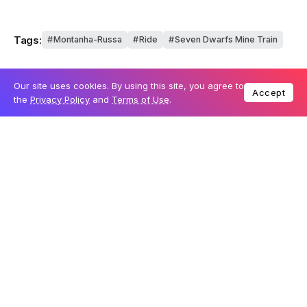
Tags:
Montanha-Russa
Ride
Seven Dwarfs Mine Train
Top Authors
Our site uses cookies. By using this site, you agree to
Accept
the
Privacy Policy
and
Terms of Use
.
Coisas de Orlando
983 Posts
Top Categories
Most Viewed
Praias perto de Orlando: 9 destinos
indicados pela CDO Travel
2 De Agosto De 2026
Onde comer em Orlando: 12 restaurantes
indicados pela CDO Travel