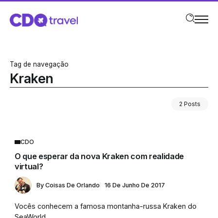
Tag de navegação
Kraken
2 Posts
CDO
O que esperar da nova Kraken com realidade
virtual?
By
Coisas De Orlando
16 De Junho De 2017
Vocês conhecem a famosa montanha-russa Kraken do
SeaWorld...