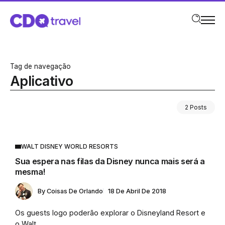
Tag de navegação
Aplicativo
2 Posts
WALT DISNEY WORLD RESORTS
Sua espera nas filas da Disney nunca mais será a
mesma!
By
Coisas De Orlando
18 De Abril De 2018
Os guests logo poderão explorar o Disneyland Resort e
o Walt...