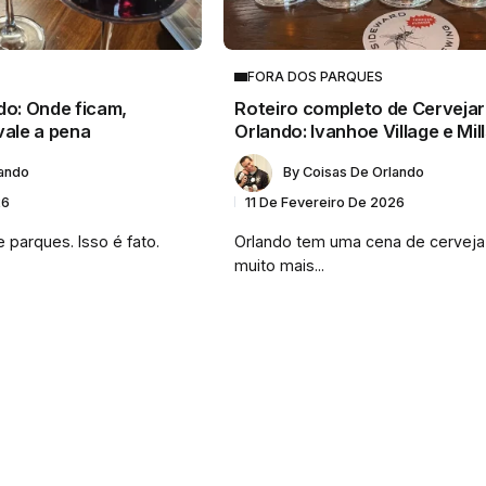
FORA DOS PARQUES
do: Onde ficam,
Roteiro completo de Cervejar
vale a pena
Orlando: Ivanhoe Village e Mil
lando
By
Coisas De Orlando
26
11 De Fevereiro De 2026
 parques. Isso é fato.
Orlando tem uma cena de cerveja
.
muito mais...