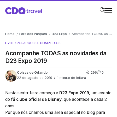
Home
Fora dos Parques
D23 Expo
Acompanhe TODAS as novidades da D23 Expo 2019
/
/
/
D23 EXPO
PARQUES E COMPLEXOS
Acompanhe TODAS as novidades da
D23 Expo 2019
Coisas de Orlando
296
0
22 de agosto de 2019
1 minuto de leitura
Nesta sexta-feira começa a
D23 Expo 2019,
um evento
do
fã clube oficial da Disney,
que acontece a cada 2
anos.
Por que nós criamos uma área especial no blog para