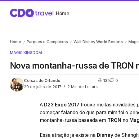
Home
Home
Parques e Complexos
Walt Disney World Resorts
Magi
/
/
/
MAGIC KINGDOM
Nova montanha-russa de TRON 
Coisas de Orlando
139
0
20 de julho de 2017
2 Min de Leitura
A
D23 Expo 2017
trouxe muitas novidades 
começar falando do que para mim foi o prin
montanha-russa baseada em
TRON
no
Mag
Essa atração já existe na
Disney
de Shangha