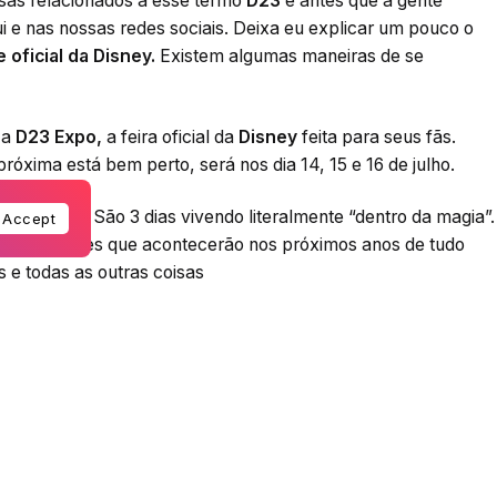
isas relacionados a esse termo
D23
e antes que a gente
 e nas nossas redes sociais. Deixa eu explicar um pouco o
e oficial da Disney.
Existem algumas maneiras de se
 a
D23 Expo,
a feira oficial da
Disney
feita para seus fãs.
róxima está bem perto, será nos dia 14, 15 e 16 de julho.
 um post? São 3 dias vivendo literalmente “dentro da magia”.
Accept
es novidades que acontecerão nos próximos anos de tudo
 e todas as outras coisas
res e é nesse evento que você fica sabendo se é verdade.
s e as datas, inclusive os da
Pixar.
No painel especial deste
novidades no mundo dos games com a provável a data de
ém é a chance de você ficar perto dos astros que fazem os
 da história da
Disney
e principalmente ver muito cosplay