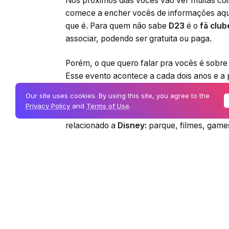
Nos próximos dias vocês vão ver muitas co
comece a encher vocês de informações aqui
que é. Para quem não sabe
D23
é o
fã club
associar, podendo ser gratuita ou paga.
Porém, o que quero falar pra vocês é sobre
Esse evento acontece a cada dois anos e a p
Our site uses cookies. By using this site, you agree to the
Mas o que tem de tão legal nisso que merece
Privacy Policy
and
Terms of Use
.
É nesse evento que eles anunciam as grand
relacionado a
Disney:
parque, filmes, games
Nos parques, por exemplo, tem muitos rumo
Também é falado quais filmes serão lançado
ano terá uma prévia de
Detona Ralph 2.
As 
lançamento do novo
Kingdom Hearts.
Tamb
seriados, ver as exposições com os arquivos
dos mais variados personagens.