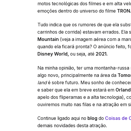
motos tecnológicas dos filmes e em alta ve
emoções dentro do universo do filme
TRON
Tudo indica que os rumores de que ela substi
carrinhos de corrida) estavam errados. Ela
Mountain
(veja a imagem aérea com a marc
quando ela ficará pronta? O anúncio feito, f
Disney World,
ou seja, até
2021.
Na minha opinião, ter uma montanha-russa
algo novo, principalmente na área da
Tomo
land
é sobre futuro. Meu sonho de conhece
e saber que ela em breve estará em
Orlan
apelo dos fliperamas e a alta tecnologia), 
ouviremos muito nas filas e na atração em si
Continue ligado aqui no
blog
do
Coisas de 
demais novidades desta atração.