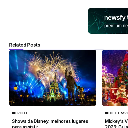
Related Posts
EPCOT
CDO TRAV
Shows da Disney: melhores lugares
Mickey’s V
para assistir
2026: Gui