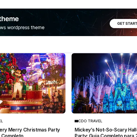
EL
CDO TRAVEL
ery Merry Christmas Party
Mickey’s Not-So-Scary Ha
a Completo
Party: Guia Completo para