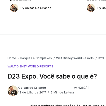
By
Coisas De Orlando
By
Co
Home
Parques e Complexos
Walt Disney World Resorts
D23 E
/
/
/
WALT DISNEY WORLD RESORTS
D23 Expo. Você sabe o que é?
Coisas de Orlando
428
1
13 de julho de 2017
2 Min de Leitura