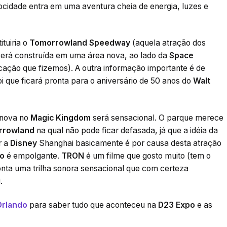
locidade entra em uma aventura cheia de energia, luzes e
.
tuiria o
Tomorrowland Speedway
(aquela atração dos
 será construída em uma área nova, ao lado da
Space
ação que fizemos). A outra informação importante é de
oi que ficará pronta para o aniversário de 50 anos do
Walt
 nova no
Magic Kingdom
será sensacional. O parque merece
rrowland
na qual não pode ficar defasada, já que a idéia da
r a
Disney
Shanghai basicamente é por causa desta atração
do
é empolgante.
TRON
é um filme que gosto muito (tem o
conta uma trilha sonora sensacional que com certeza
.
Orlando
para saber tudo que aconteceu na
D23 Expo
e as