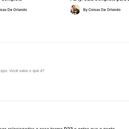
isas De Orlando
By
Coisas De Orlando
xpo. Você sabe o que é?