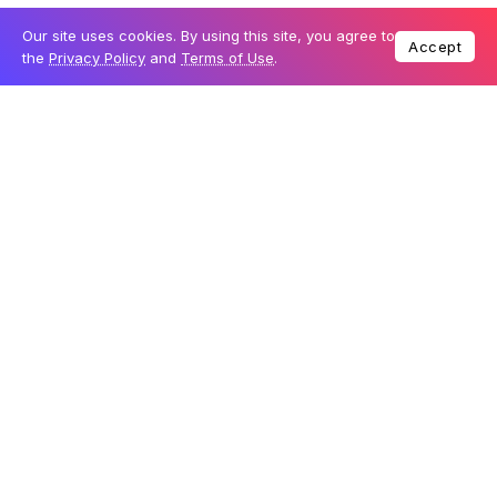
Our site uses cookies. By using this site, you agree to
Accept
the
Privacy Policy
and
Terms of Use
.
Top Authors
Coisas de Orlando
982 Posts
Top Categories
Most Viewed
Onde comer em Orlando: 12 restaurantes
indicados pela CDO Travel
1 De Agosto De 2026
Disney Believe: novidades do novo navio da
Disney
29 De Julho De 2026