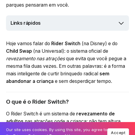
parques pensaram em você.
Links rápidos
Hoje vamos falar do
Rider Switch
(na Disney) e do
Child Swap
(na Universal): o sistema oficial de
revezamento nas atrações
que evita que você pegue a
mesma fila duas vezes. Em outras palavras: é a forma
mais inteligente de curtir brinquedo radical
sem
abandonar a criança
e sem desperdiçar tempo.
O que é o Rider Switch?
O Rider Switch é um sistema de
revezamento de
adultos
nas atrações onde a criança: não tem altura
suficiente, ou não quer / não pode ir.
Our site uses cookies. By using this site, you agree to
Accept