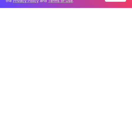
the
Privacy Policy
and
Terms of Use
.
Em vez de: Um adulto ir na fila, se divertir, voltar e outro
adulto pegar
a mesma fila gigante
tudo de novo… o
Rider Switch permite que:
o
primeiro adulto
vá pela fila normal
o
segundo adulto
entre depois pela
Lightning
Lane (fila rápida)
, sem encarar tudo de novo.
Na maioria dos casos, esse segundo adulto ainda pode
levar
um acompanhante
– ou seja, alguém do grupo
pode ir duas vezes seguidas.