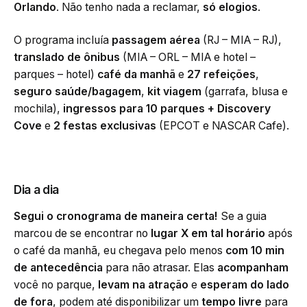
Orlando
. Não tenho nada a reclamar,
só elogios
.
O programa incluía
passagem aérea
(RJ – MIA – RJ),
translado de ônibus
(MIA – ORL – MIA e hotel –
parques – hotel)
café da manhã
e
27 refeições
,
seguro saúde/bagagem
,
kit viagem
(garrafa, blusa e
mochila),
ingressos para 10 parques + Discovery
Cove
e
2 festas exclusivas
(EPCOT e NASCAR Cafe).
Dia a dia
Segui o cronograma de maneira certa!
Se a guia
marcou de se encontrar no
lugar X em tal horário
após
o café da manhã, eu chegava pelo menos
com 10 min
de antecedência
para não atrasar. Elas
acompanham
você no parque,
levam na atração
e
esperam do lado
de fora
, podem até disponibilizar um
tempo livre
para