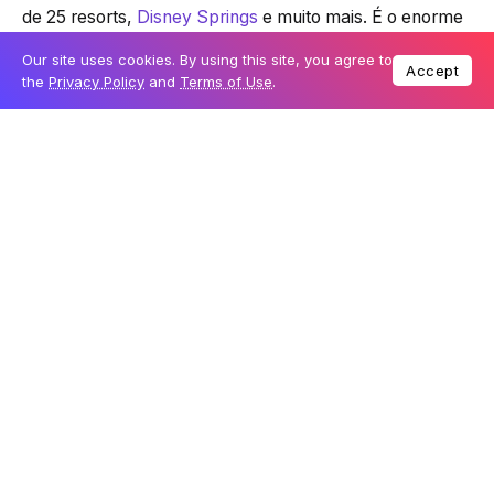
de 25 resorts,
Disney Springs
e muito mais. É o enorme
tamanho de São Francisco e a razão pela qual milhões
Our site uses cookies. By using this site, you agree to
Accept
de pessoas visitam Orlando todos os anos. O Castelo da
the
Privacy Policy
and
Terms of Use
.
Cinderela é até o marco mais fotografado do mundo.
Sendo a
Disney World
o mega destino de férias que é,
muitos olham para o resort como aquele que deveria
inovar no que diz respeito à expansão. No momento, o
EPCOT vem passando por algumas reformas e
mudanças no World Celebration, World Discovery e
World Nature, que anteriormente era Future World,
acrescentando Journey of Water, Inspired by Moana.
No Magic Kingdom , Tiana’s Bayou Adventure é a
principal atração que os visitantes também estão
ansiosos, mas não há expansões massivas planejadas
ou confirmadas.