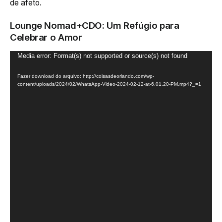
de afeto.
Lounge Nomad+CDO: Um Refúgio para
Celebrar o Amor
Tocador
Media error: Format(s) not supported or source(s) not found
de
Fazer download do arquivo: http://coisasdeorlando.com/wp-
vídeo
content/uploads/2024/02/WhatsApp-Video-2024-02-12-at-6.01.20-PM.mp4?_=1