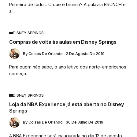
Primeiro de tudo… O que é brunch? A palavra BRUNCH é
a...
DISNEY SPRINGS
Compras de volta às aulas em Disney Springs
By
Coisas De Orlando
2 De Agosto De 2019
Para quem não sabe, o ano letivo dos norte-americanos
começa...
DISNEY SPRINGS
Loja da NBA Experience já está aberta no Disney
Springs
By
Coisas De Orlando
30 De Julho De 2019
A NBA Experience será inaugurada no dia 12 de agosto,