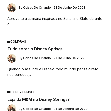
By
Coisas De Orlando
24 De Junho De 2023
Aproveite a culinária inspirada no Sunshine State durante
o...
COMPRAS
Tudo sobre o Disney Springs
By
Coisas De Orlando
23 De Julho De 2022
Quando o assunto é Disney, todo mundo pensa direto
nos parques,...
DISNEY SPRINGS
Loja da M&M no Disney Springs?
By
Coisas De Orlando
23 De Janeiro De 2020