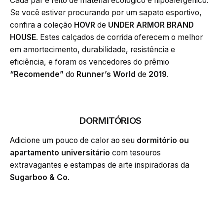
Cada par é feito de material ecológico e hipoalergênico.
Se você estiver procurando por um sapato esportivo,
confira a coleção
HOVR
de
UNDER ARMOR BRAND
HOUSE
. Estes calçados de corrida oferecem o melhor
em amortecimento, durabilidade, resistência e
eficiência, e foram os vencedores do prêmio
“Recomende”
do
Runner’s World
de
2019
.
DORMITÓRIOS
Adicione um pouco de calor ao seu
dormitório ou
apartamento universitário
com tesouros
extravagantes e estampas de arte inspiradoras da
Sugarboo & Co
.