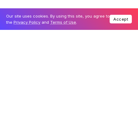
Our site uses cookies. By using this site, you agree to
_________________________
Accept
the
Privacy Policy
and
Terms of Use
.
O que mais é importante saber?
Universal’s Epic Universe: Universal tem grande
anúncio para 1 de agosto
Caça-Fantasmas estará na Halloween Horror
Nights da Universal
Novos labirintos de “Stranger Things” chegando ao
Halloween Horror Nights
A importância de contratar Seguro Viagem
Coisas de viagem: Viajando com (o meu) deficiente
físico
Yeti: Terror of the Yukon – a novidade do Halloween
Horror Nights
Sobre o passe anual da Universal Orlando
Quais os ingressos da Universal?