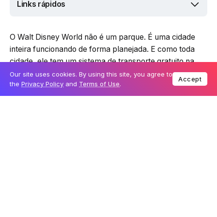
Links rápidos
O Walt Disney World não é um parque. É uma cidade
inteira funcionando de forma planejada. E como toda
cidade, ele tem um sistema de transporte gratuito na
Disney — com uma diferença importante: ele é gratuito.
Our site uses cookies. By using this site, you agree to
Accept
the
Privacy Policy
and
Terms of Use
.
Na teoria, parece simples. Na prática, é aqui que muita
gente perde tempo sem perceber. Saber como esse
sistema funciona — e principalmente quando usar ou
não usar — é o que separa um dia fluido de um dia
cansativo.
Esse guia vai te mostrar exatamente como usar o
transporte gratuito na Disney de forma inteligente.