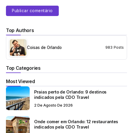
liberado o agendamento. O pacote de alimentação vale
super a pena recomendo muitíssimo e se você comprar
o Coca Cola free style com o copo melhor ainda pois
podem usar em tds os parques da Universal e vale muito
a pena!!!! Recomendo a Long Board Pizza maravilhosa
Top Authors
melhor pizza de parques com certeza!
As cabanas esgotam-se rapidamente e cheguem ao
Coisas de Orlando
983 Posts
parque bem cedo porque se lota eles fecham e você
não entra mesmo com ingresso comprado.
Me divirti muitíssimo amei voltarei com certeza!!!! Melhor
atração pra mim foi a Krakatau incrível uma montanha
Top Categories
russa literalmente pois o carrinho ‘sobe’ diversas vezes
é demais!!! O toboágua que você permanece com o
Most Viewed
corpo inteiro em suspensão também é muito gostoso!!!
Praias perto de Orlando: 9 destinos
Mas a piscina é bem funda kkkk aliás tem muitos salve
indicados pela CDO Travel
guards e o rio é super relaxante tem um mais rápido e
até com ondas!!!! Amei!!!
2 De Agosto De 2026
Responder
Onde comer em Orlando: 12 restaurantes
indicados pela CDO Travel