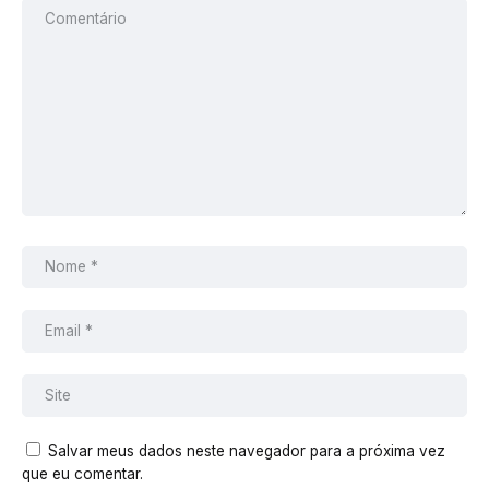
Responder
Elida Braga
9 de junho de 2017 às 05:34
Daniel, os refis de pipoca e refrigerante que são usados
nos parques da Universal, tb podem ser usados no
Volcano? Tb existe esses serviços nesse parque?
Responder
Bruna
10 de junho de 2017 às 01:23
Eu Amei o parque fui três dias após a inauguração!
Realmente a ideia da Tapu-Tapu é ótima!!! Porém
infelizmente você só pode ‘agendar’ uma atração por
Salvar meus dados neste navegador para a próxima vez
vez aí fica muito demorado… existe a possibilidade de
que eu comentar.
‘ride now’ ou seja se alguma atração estiver ‘tranquila’ é