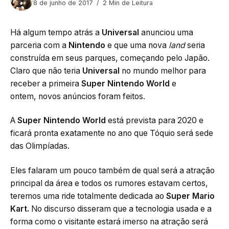
8 de junho de 2017
2 Min de Leitura
Responder
Há algum tempo atrás a
Universal
anunciou uma
parceria com a
Nintendo
e que uma nova
land
seria
construída em seus parques, começando pelo Japão.
Marcelo
24 de julho de 2017 às 14:28
Claro que não teria
Universal
no mundo melhor para
receber a primeira
Super Nintendo World
e
De todas as vezes que estive em Orlando , primeira vez
ontem, novos anúncios foram feitos.
que saio decepcionado.
Compramos os tickets para o volcano bay
A
Super Nintendo World
está prevista para 2020 e
antecipadamente , porém ao chegarmos no parque pelo
ficará pronta exatamente no ano que Tóquio será sede
terceiro dia consecutivo não tivemos a oportunidade
sequer de entrar .
das Olimpíadas.
Apenas recomendo que ninguém compre ticket para
este parque antecipadamente , pois provável que
Eles falaram um pouco também de qual será a atração
voltará para casa sem utilizar lo .
principal da área e todos os rumores estavam certos,
Tremenda picaretagem do pessoal da Universal Studios ,
teremos uma ride totalmente dedicada ao
Super Mario
que não te reembolsam e a satisfação deles é que você
Kart.
No discurso
disseram que a tecnologia usada e a
acesse os outros parques .
Recomendo que ninguém visite este lugar para que os
forma como o visitante estará imerso na atração será