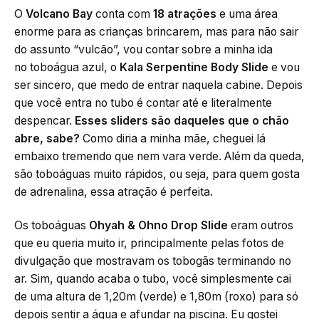
O
Volcano Bay
conta com
18 atrações
e uma área
enorme para as crianças brincarem, mas para não sair
do assunto “vulcão”, vou contar sobre a minha ida
no toboágua azul, o
Kala Serpentine Body Slide
e vou
ser sincero, que medo de entrar naquela cabine. Depois
que você entra no tubo é contar até e literalmente
despencar.
Esses sliders são daqueles que o chão
abre, sabe?
Como diria a minha mãe, cheguei lá
embaixo tremendo que nem vara verde. Além da queda,
são toboáguas muito rápidos, ou seja, para quem gosta
de adrenalina, essa atração é perfeita.
Os toboáguas
Ohyah & Ohno Drop Slide
eram outros
que eu queria muito ir, principalmente pelas fotos de
divulgação que mostravam os tobogãs terminando no
ar. Sim, quando acaba o tubo, você simplesmente cai
de uma altura de 1,20m (verde) e 1,80m (roxo) para só
depois sentir a água e afundar na piscina. Eu gostei