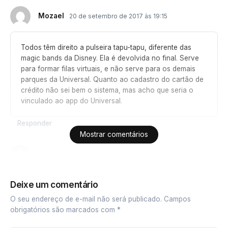
Mozael
20 de setembro de 2017 às 19:15
Todos têm direito a pulseira tapu-tapu, diferente das
magic bands da Disney. Ela é devolvida no final. Serve
para formar filas virtuais, e não serve para os demais
parques da Universal. Quanto ao cadastro do cartão de
crédito não sei bem o sistema, mas acho que seria o
vinculado ao app do Universal.
Responder
Mostrar comentários
Larissa
9 de junho de 2017 às 05:29
Deixe um comentário
Bom dia!!! Diego, voce sabe me dizer se pra quem está
hospedado nos hotéis da Universal que tem direito ao
O seu endereço de e-mail não será publicado.
Campos
Unlimited Express este vai funcionar também pro
obrigatórios são marcados com
*
Volcano?