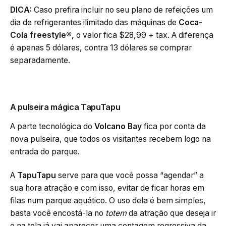
DICA:
Caso prefira incluir no seu plano de refeições um
dia de refrigerantes ilimitado das máquinas de
Coca-
Cola freestyle®,
o valor fica $28,99 + tax. A diferença
é apenas 5 dólares, contra 13 dólares se comprar
separadamente.
A pulseira mágica
TapuTapu
A parte tecnológica do
Volcano Bay
fica por conta da
nova pulseira, que todos os visitantes recebem logo na
entrada do parque.
A
TapuTapu
serve para que você possa “agendar” a
sua hora atração e com isso, evitar de ficar horas em
filas num parque aquático. O uso dela é bem simples,
basta você encostá-la no
totem
da atração que deseja ir
e na tela já vai aparecer uma contagem regressiva da