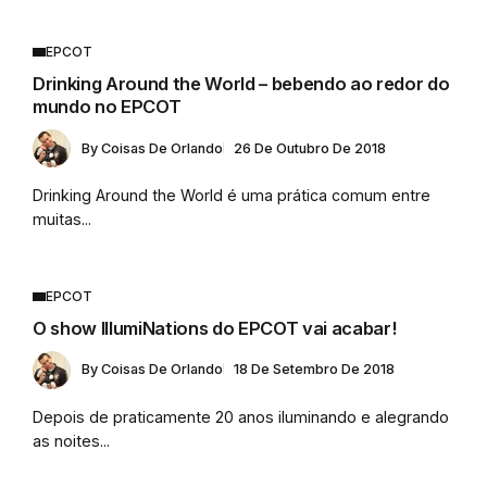
EPCOT
Drinking Around the World – bebendo ao redor do
mundo no EPCOT
By
Coisas De Orlando
26 De Outubro De 2018
Drinking Around the World é uma prática comum entre
muitas...
EPCOT
O show IllumiNations do EPCOT vai acabar!
By
Coisas De Orlando
18 De Setembro De 2018
Depois de praticamente 20 anos iluminando e alegrando
as noites...