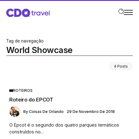
Tag de navegação
World Showcase
4 Posts
ROTEIROS
Roteiro do EPCOT
By
Coisas De Orlando
29 De Novembro De 2018
O Epcot é o segundo dos quatro parques temáticos
construídos no...