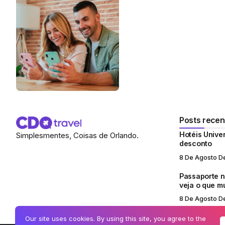
Posts recen
Hotéis Unive
Simplesmentes, Coisas de Orlando.
desconto
8 De Agosto D
Passaporte no
veja o que 
8 De Agosto D
Our site uses cookies. By using this site, you agree to the