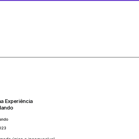
a Experiência
rlando
lando
023