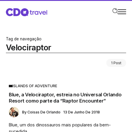
Tag de navegação
Velociraptor
1 Post
ISLANDS OF ADVENTURE
Blue, a Velociraptor, estreia no Universal Orlando
Resort como parte da “Raptor Encounter”
By
Coisas De Orlando
13 De Junho De 2018
Blue, um dos dinossauros mais populares da bem-
sucedida...