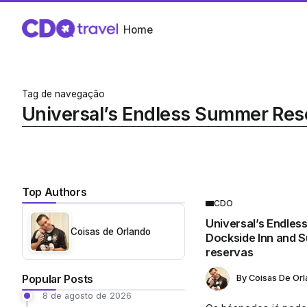
Home
Tag de navegação
Universal’s Endless Summer Res
Top Authors
CDO
Universal’s Endles
Coisas de Orlando
Dockside Inn and Su
reservas
Popular Posts
By
Coisas De Or
8 de agosto de 2026