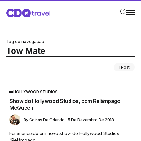
Tag de navegação
Tow Mate
1 Post
HOLLYWOOD STUDIOS
Show do Hollywood Studios, com Relâmpago
McQueen
By
Coisas De Orlando
5 De Dezembro De 2018
Foi anunciado um novo show do Hollywood Studios,
“Relâmpago...