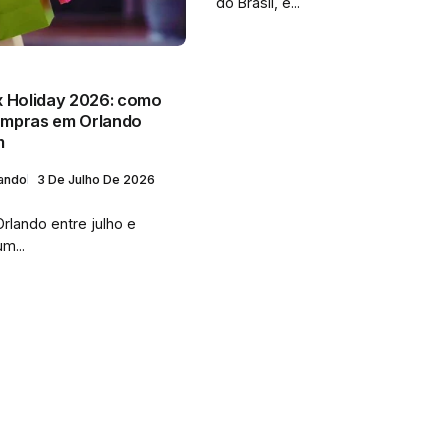
do Brasil, é...
x Holiday 2026: como
ompras em Orlando
m
lando
3 De Julho De 2026
Orlando entre julho e
m...