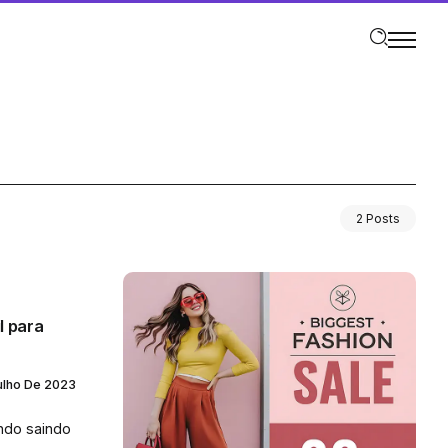
2 Posts
l para
ulho De 2023
ndo saindo