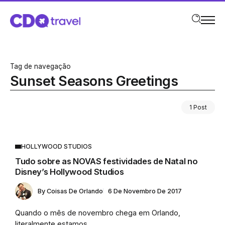
Tag de navegação
Sunset Seasons Greetings
1 Post
HOLLYWOOD STUDIOS
Tudo sobre as NOVAS festividades de Natal no
Disney’s Hollywood Studios
By
Coisas De Orlando
6 De Novembro De 2017
Quando o mês de novembro chega em Orlando,
literalmente estamos...