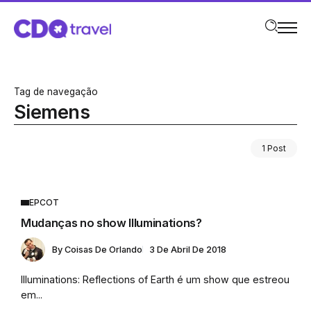
Tag de navegação
Siemens
1 Post
EPCOT
Mudanças no show Illuminations?
By
Coisas De Orlando
3 De Abril De 2018
Illuminations: Reflections of Earth é um show que estreou
em...