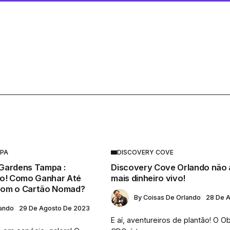
MPA
DISCOVERY COVE
Gardens Tampa :
Discovery Cove Orlando não 
vo! Como Ganhar Até
mais dinheiro vivo!
com o Cartão Nomad?
By
Coisas De Orlando
28 De 
lando
29 De Agosto De 2023
E aí, aventureiros de plantão! O O