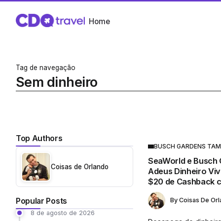
Home
Tag de navegação
Sem dinheiro
Top Authors
BUSCH GARDENS TA
SeaWorld e Busch 
Coisas de Orlando
Adeus Dinheiro Vi
$20 de Cashback 
Popular Posts
By
Coisas De Or
8 de agosto de 2026