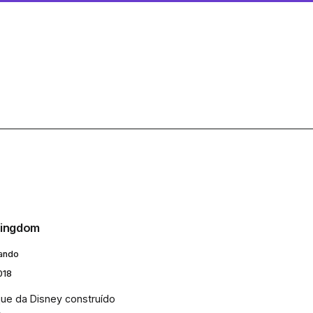
Kingdom
lando
018
ue da Disney construído