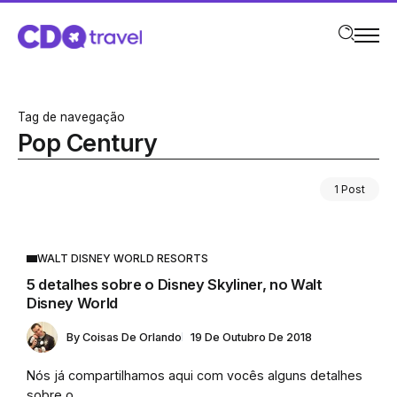
Tag de navegação
Pop Century
1 Post
WALT DISNEY WORLD RESORTS
5 detalhes sobre o Disney Skyliner, no Walt
Disney World
By
Coisas De Orlando
19 De Outubro De 2018
Nós já compartilhamos aqui com vocês alguns detalhes
sobre o...