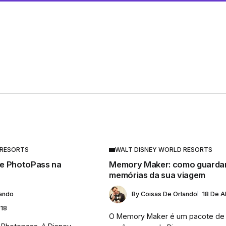
 RESORTS
WALT DISNEY WORLD RESORTS
e PhotoPass na
Memory Maker: como guardar
memórias da sua viagem
lando
By
Coisas De Orlando
18 De A
018
O Memory Maker é um pacote de 