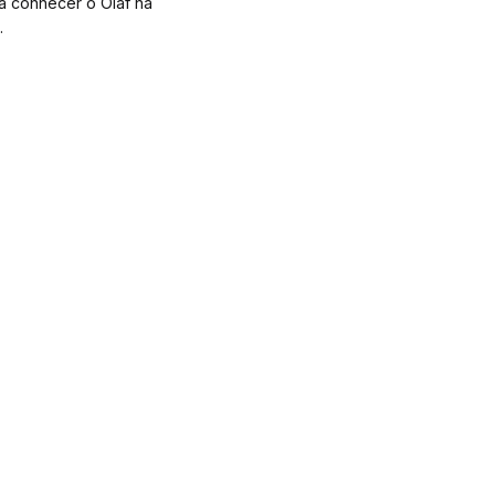
a conhecer o Olaf na
.