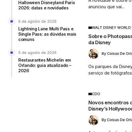
A novidade é sobre o
Halloween Disneyland Paris
anunciou que vai...
2026: datas e novidades
6 de agosto de 2026
WALT DISNEY WORLD
Lightning Lane Multi Pass e
Single Pass: as dúvidas mais
Sobre o Photopass:
comuns
da Disney
5 de agosto de 2026
By
Coisas De Or
Restaurantes Michelin em
Orlando: guia atualizado –
Os parques da Disney
2026
serviço de fotógrafos.
CDO
Novos encontros 
Disney’s Hollywoo
By
Coisas De Or