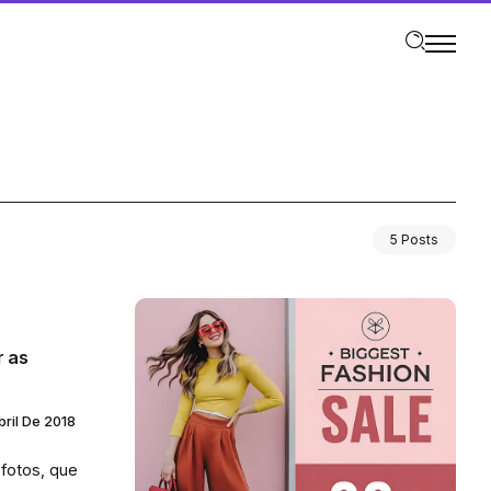
5 Posts
 as
bril De 2018
fotos, que