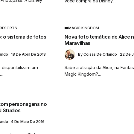
 Photopass. A Disney
você compra da Disney,...
 RESORTS
MAGIC KINGDOM
 o sistema de fotos
Nova foto temática de Alice n
Maravilhas
lando
18 De Abril De 2018
By
Coisas De Orlando
22 De J
 disponibilizam um
Sabe a atração da Alice, na Fantas
..
Magic Kingdom?...
com personagens no
d Studios
lando
4 De Maio De 2016