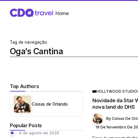
Home
Tag de navegação
Oga’s Cantina
Top Authors
HOLLYWOOD STUDIO
Novidade da Star W
Coisas de Orlando
nova land do DHS
By
Coisas De Or
Popular Posts
19 De Novembro De 2
6 de agosto de 2026