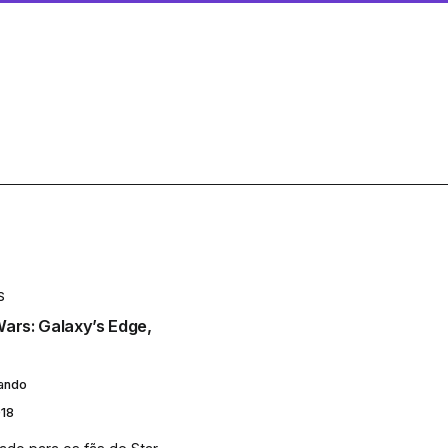
S
ars: Galaxy’s Edge,
lando
018