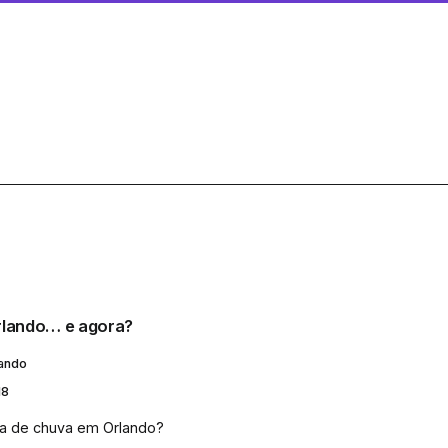
rlando… e agora?
lando
18
ia de chuva em Orlando?