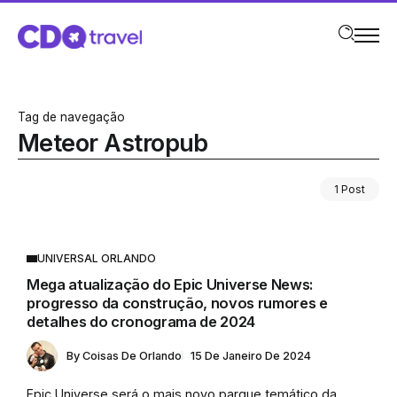
Tag de navegação
Meteor Astropub
1 Post
UNIVERSAL ORLANDO
Mega atualização do Epic Universe News:
progresso da construção, novos rumores e
detalhes do cronograma de 2024
By
Coisas De Orlando
15 De Janeiro De 2024
Epic Universe será o mais novo parque temático da