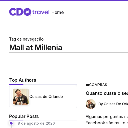
Home
Tag de navegação
Mall at Millenia
Top Authors
COMPRAS
Quanto custa o se
Coisas de Orlando
By
Coisas De Or
Popular Posts
Algumas perguntas n
Facebook são muito c
8 de agosto de 2026