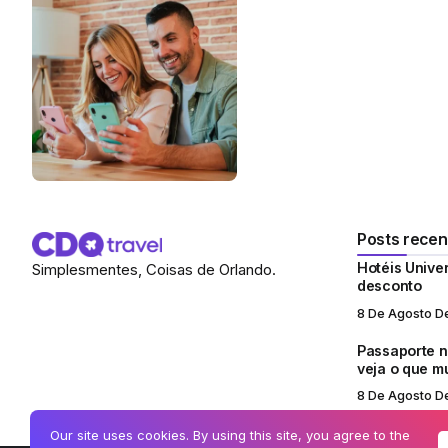
Posts recen
Hotéis Unive
Simplesmentes, Coisas de Orlando.
desconto
8 De Agosto D
Passaporte no
veja o que 
8 De Agosto D
Our site uses cookies. By using this site, you agree to the