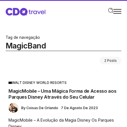
Tag de navegação
MagicBand
2 Posts
WALT DISNEY WORLD RESORTS
MagicMobile – Uma Mágica Forma de Acesso aos
Parques Disney Através do Seu Celular
By
Coisas De Orlando
7 De Agosto De 2023
MagicMobile – A Evolução da Magia Disney Os Parques
Disney...