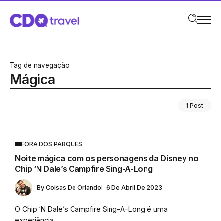
Tag de navegação
Mágica
1 Post
FORA DOS PARQUES
Noite mágica com os personagens da Disney no
Chip ‘N Dale’s Campfire Sing-A-Long
By
Coisas De Orlando
6 De Abril De 2023
O Chip ‘N Dale’s Campfire Sing-A-Long é uma
experiência...