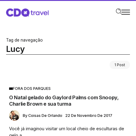
Tag de navegação
Lucy
1 Post
FORA DOS PARQUES
O Natal gelado do Gaylord Palms com Snoopy,
Charlie Brown e sua turma
By
Coisas De Orlando
22 De Novembro De 2017
Você já imaginou visitar um local cheio de esculturas de
gelo a...