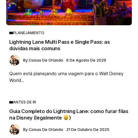
PLANEJAMENTO
Lightning Lane Multi Pass e Single Pass: as
dúvidas mais comuns
By
Coisas De Orlando
6 De Agosto De 2026
Quem está planejando uma viagem para o Walt Disney
World...
ANTES DE IR
Guia Completo do Lightning Lane: como furar filas
na Disney (legalmente
)
By
Coisas De Orlando
21 De Outubro De 2025