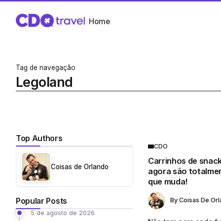
Home
Tag de navegação
Legoland
Top Authors
CDO
Carrinhos de snac
Coisas de Orlando
agora são totalmen
que muda!
Popular Posts
By
Coisas De Or
5 de agosto de 2026