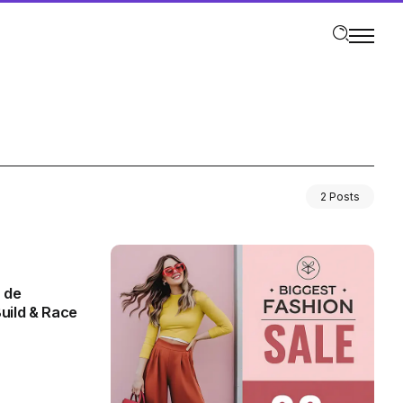
2 Posts
 de
uild & Race